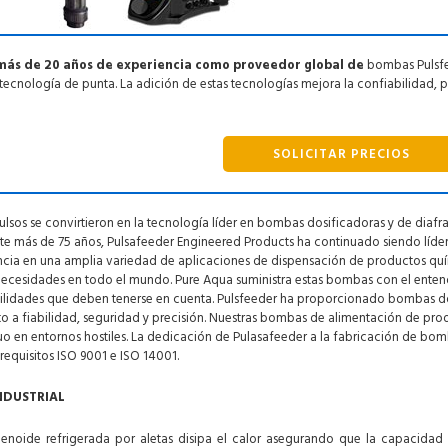
más de 20 años de experiencia como proveedor global de
bombas Pulsfee
tecnología de punta. La adición de estas tecnologías mejora la confiabilidad, p
SOLICITAR PRECIOS
sos se convirtieron en la tecnología líder en bombas dosificadoras y de diafra
te más de 75 años, Pulsafeeder Engineered Products ha continuado siendo líde
ncia en una amplia variedad de aplicaciones de dispensación de productos qu
 necesidades en todo el mundo. Pure Aqua suministra estas bombas con el ente
ilidades que deben tenerse en cuenta. Pulsfeeder ha proporcionado bombas do
nto a fiabilidad, seguridad y precisión. Nuestras bombas de alimentación de pro
o en entornos hostiles. La dedicación de Pulasafeeder a la fabricación de bom
 requisitos ISO 9001 e ISO 14001.
NDUSTRIAL
lenoide refrigerada por aletas disipa el calor asegurando que la capacid