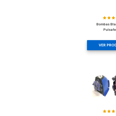
Bombas Bla
Pulsaf
VER PRO