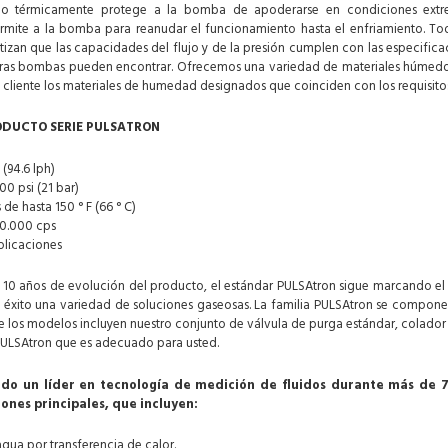
do térmicamente protege a la bomba de apoderarse en condiciones extrem
mite a la bomba para reanudar el funcionamiento hasta el enfriamiento. Tod
tizan que las capacidades del flujo y de la presión cumplen con las especific
ras bombas pueden encontrar. Ofrecemos una variedad de materiales húmedos
 cliente los materiales de humedad designados que coinciden con los requisitos
ODUCTO SERIE PULSATRON
(94.6 lph)
00 psi (21 bar)
de hasta 150 ° F (66 ° C)
20.000 cps
plicaciones
10 años de evolución del producto, el estándar PULSAtron sigue marcando el 
xito una variedad de soluciones gaseosas. La familia PULSAtron se compone de
de los modelos incluyen nuestro conjunto de válvula de purga estándar, colador 
l PULSAtron que es adecuado para usted.
ido un líder en tecnología de medición de fluidos durante más de 7
iones principales, que incluyen:
gua por transferencia de calor.