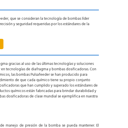
der, que se consideran la tecnología de bombas líder
recisión y seguridad requeridas por los estándares de la
gma gracias al uso de las últimas tecnologías y soluciones
r en tecnologías de diafragma y bombas dosificadoras. Con
ímicos, las bombas Pulsafeeder se han producido para
ndimiento de que cada químico tiene su propio conjunto
sificadoras que han cumplido y superado los estándares de
ductos químicos están fabricadas para brindar durabilidad y
bas dosificadoras de clase mundial se ejemplifica en nuestra
ad de manejo de presión de la bomba se pueda mantener. El