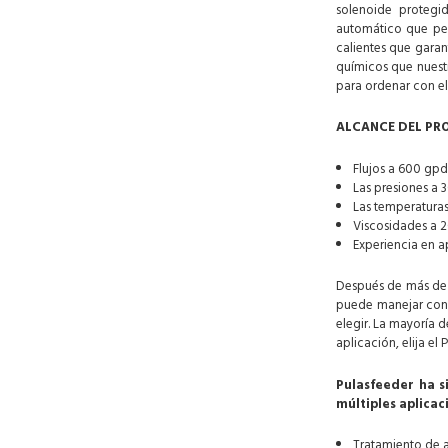
solenoide protegi
automático que per
calientes que garan
químicos que nuest
para ordenar con el
ALCANCE DEL PR
Flujos a 600 gpd 
Las presiones a 3
Las temperaturas 
Viscosidades a 
Experiencia en a
Después de más de 
puede manejar con é
elegir. La mayoría 
aplicación, elija e
Pulasfeeder ha s
múltiples aplicac
Tratamiento de a