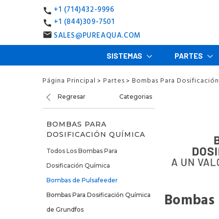
+1 (714)432-9996
call
+1 (844)309-7501
call
SALES@PUREAQUA.COM
email
SISTEMAS
PARTES
Página Principal
Partes
Bombas Para Dosificación
>
>
Regresar
Categorias
BOMBAS PARA
DOSIFICACIÓN QUÍMICA
Todos Los Bombas Para
Dosificación Química
Bombas de Pulsafeeder
Bombas 
Bombas Para Dosificación Química
de Grundfos