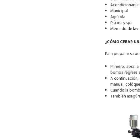
Acondicionamie
Municipal
Agrícola
Piscina y spa
Mercado de lav
¿CÓMO CEBAR UN
Para preparar su b
Primero, abra la
bomba regrese a
A continuación,
manual, colóque
Cuando la bomba 
También asegúres