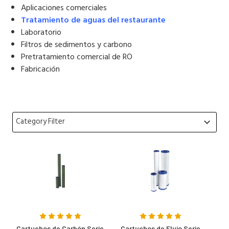
Aplicaciones comerciales
Tratamiento de aguas del restaurante
Laboratorio
Filtros de sedimentos y carbono
Pretratamiento comercial de RO
Fabricación
Category Filter
keyboard_arrow_down
Cartuchos de Carbón Serie
Cartuchos de Flujo Serie