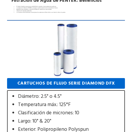
Filtración de Agua de PENTEK: Beneficios
El diseño duradero proporciona confiabilidad y aversión a las incrustaciones químicas
Los sistemas de filtración PENTEK se adaptan a prácticamente todos los tamaños de líneas
Ajustables para adaptarse a casi todos los filtros de cartuchos en esta industria
Cartuchos de tamaños estándares
La carcasa se abre fácilmente al reemplazar los cartuchos de filtro debido a un botón de alivio de presión
CARTUCHOS DE FLUJO SERIE DIAMOND DFX
Diámetro: 2.5" o 4.5"
Temperatura máx.: 125°F
Clasificación de micrones: 10
Largo: 10" & 20"
Exterior: Polipropileno Polyspun