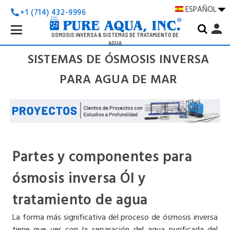
ESPAÑOL
+1 (714) 432-9996
call
Search
person
Keyword:
OSMOSIS INVERSA & SISTEMAS DE TRATAMIENTO DE
AGUA
SISTEMAS DE ÓSMOSIS INVERSA
PARA AGUA DE MAR
Partes y componentes para
ósmosis inversa ÓI y
tratamiento de agua
La forma más significativa del proceso de ósmosis inversa
tiene que ver con la separación del agua purificada del