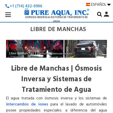
ESPAÑOL
+1 (714) 432-9996
call
Search
person
Keyword:
OSMOSIS INVERSA & SISTEMAS DE TRATAMIENTO DE
AGUA
LIBRE DE MANCHAS
Libre de Manchas
| Ósmosis
Inversa y Sistemas de
Tratamiento de Agua
El agua tratada con ósmosis inversa y los sistemas de
intercambio de iones
para el lavado de automóviles
posee propiedades especiales: a diferencia del agua