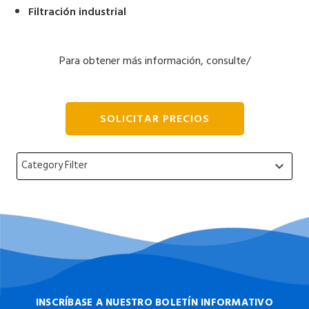
Filtración industrial
Para obtener más información, consulte/
DESCARGUE EL FOLLETO DE LA INDUSTRIA
SOLICITAR PRECIOS
Category Filter
keyboard_arrow_down
INSCRÍBASE A NUESTRO BOLETÍN INFORMATIVO