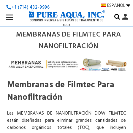
ESPAÑOL
+1 (714) 432-9996
call
Search
person
Keyword:
OSMOSIS INVERSA & SISTEMAS DE TRATAMIENTO DE
AGUA
MEMBRANAS DE FILMTEC PARA
NANOFILTRACIÓN
Membranas de Filmtec Para
Nanofiltración
Las MEMBRANAS DE NANOFILTRACIÓN DOW FILMTEC
están diseñadas para eliminar grandes cantidades de
carbonos orgánicos totales (TOC), que incluyen