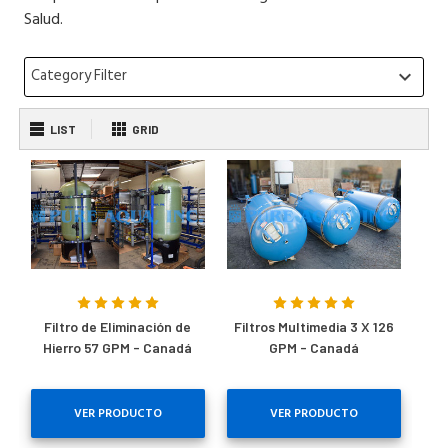
Salud.
Category Filter
keyboard_arrow_down
LIST
GRID
Filtro de Eliminación de
Filtros Multimedia 3 X 126
Hierro 57 GPM - Canadá
GPM - Canadá
VER PRODUCTO
VER PRODUCTO