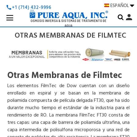
ESPAÑOL
+1 (714) 432-9996
call
Search
person
Keyword:
OSMOSIS INVERSA & SISTEMAS DE TRATAMIENTO DE
AGUA
OTRAS MEMBRANAS DE FILMTEC
Otras Membranas de Filmtec
Los elementos FilmTec de Dow cuentan con un diseño
enrollado en espiral y se basan en la membrana de
poliamida compuesta de película delgada FT30, que ha sido
durante mucho tiempo el estándar de la industria para el
rendimiento de RO. La membrana FilmTec FT30 consta de
tres capas: una capa de barrera de poliamida ultrafina, una
capa intermedia de polisulfona microporosa y una red de