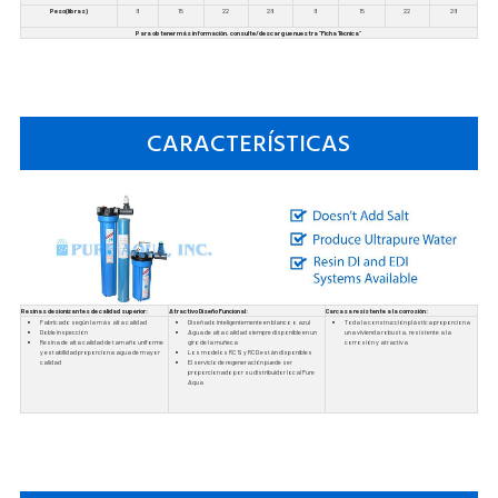
Peso(libras)
8
15
22
28
8
15
22
28
Para obtener más información, consulte/descargue nuestra "Ficha Técnica"
CARACTERÍSTICAS
Resinas desionizantes de calidad superior:
Atractivo Diseño Funcional:
Carcasa resistente a la corrosión:
Fabricado según la más alta calidad
Diseñado inteligentemente en blanco o azul
Toda la construcción plástica proporciona
Doble inspección
Agua de alta calidad siempre disponible en un
una vivienda robusta, resistente a la
Resina de alta calidad de tamaño uniforme
giro de la muñeca
corrosión y atractiva
y estabilidad proporciona agua de mayor
Los modelos RCS y RCD están disponibles
calidad
El servicio de regeneración puede ser
proporcionado por su distribuidor local Pure
Aqua