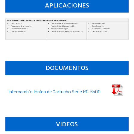
APLICACIONES
Las aplicaciones ideales para los cartuchos Pure Aqua Ion Exchange incluyen:
Laboratorios
Tratamiento de aguas residuales
Oficinas dentales
Preparación de la solución
Tratamiento del agua potable
Esterilizadores
Lavado de cristalería
Reutilización del agua
Productos cosméticos
Pruebas analíticas
Separación / recuperación de procesos
Pretratamiento de RO
DOCUMENTOS
Intercambio Iónico de Cartucho Serie RC-6500
VIDEOS