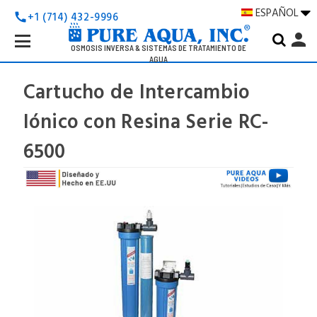
ESPAÑOL
+1 (714) 432-9996
call
Search
person
Keyword:
OSMOSIS INVERSA & SISTEMAS DE TRATAMIENTO DE
AGUA
Cartucho de Intercambio
Iónico con Resina Serie RC-
6500