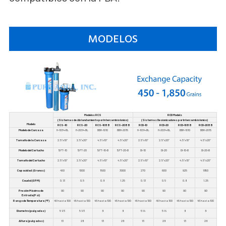
MODELOS
Modelos RCS
RCD Models
(Sistemas de Ablandamiento por Intercambio Ionico)
(Sistemas Desionizadores por Intercambio Ionico)
Modelo
RCS-10
RCS-20
RCS-10BB
RCS-20BB
RCD-10
RCD-20
RCD-10BB
RCD-20BB
Modelo de Carcasa
H-1034-BL
H-2034-BL
BBH-1010
BBH-2015
H-1034-BL
H-2034-BL
BBH-1010
BBH-2015
Tamaño de la Carcasa
2.5"x10"
2.5"x20"
4.5"x10"
4.5"x20"
2.5"x10"
2.5"x20"
4.5"x10"
4.5"x20"
Modelo del Cartucho
SFT-10
SFT-20
SFT-10-B
SFT-20-B
DI-10
DI-20
DI-10-B
DI-20-B
Tamaño del Cartucho
2.5"x10"
2.5"x20"
4.5"x10"
4.5"x20"
2.5"x10"
2.5"x20"
4.5"x10"
4.5"x20"
Capacidad (Granos)
450
1000
1500
3000
270
600
925
1850
Caudal (GPM)
0.13
0.5
0.8
1.25
0.13
0.5
0.8
1.25
Presión Máxima de
90
90
90
90
90
90
90
90
Entrada(Psi)
Rango de Temperatura (°F)
45 hasta 100
45 hasta 100
45 hasta 100
45 hasta 100
45 hasta 100
45 hasta 100
45 hasta 100
45 hasta 100
Diametro (pulgadas)
5 1/3
5 1/3
8
8
5
⅓
5
⅓
8
8
Altura (pulgadas)
13
28
13
28
13
28
13
28