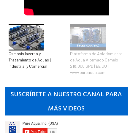
Osmosis Inversa y
Plataforma de Abladamiento
Tratamiento de Aguas |
de Agua Alternado Gemelo
Industrial y Comercial
216,000 GPD | EE.UU |
www.pureaqua.com
SUSCRÍBETE A NUESTRO CANAL PARA
MÁS VIDEOS