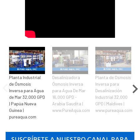
Planta Industrial
Desalinizadora
Planta de Osmosis
de Ósmosis
Ósmosis Inversa
Inversa para
Inversa para Agua
para Agua De Mar
Desalinización
de Mar 32,000 GPD
16,000 GPD -
Industrial 32,000
| Papúa Nueva
Arabia Saudita |
GPD | Maldives |
Guinea |
www.PureAqua.com
www.pureaqua.com
pureaqua.com
SUSCRÍBETE A NUESTRO CANAL PARA