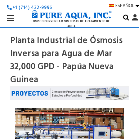
ESPAÑOL
+1 (714) 432-9996
call
Search
perso
Keyword:
OSMOSIS INVERSA & SISTEMAS DE TRATAMIENTO DE
AGUA
Planta Industrial de Ósmosis
Inversa para Agua de Mar
32,000 GPD - Papúa Nueva
Guinea