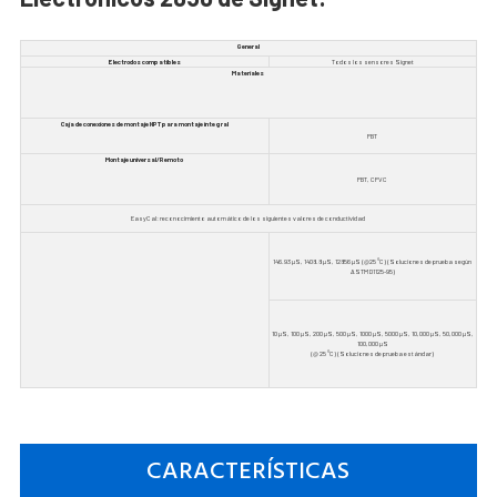
General
Electrodos compatibles
Todos los sensores Signet
Materiales
Caja de conexiones de montaje NPT para montaje integral
PBT
Montaje universal/Remoto
PBT, CPVC
EasyCal: reconocimiento automático de los siguientes valores de conductividad
146.93 µS, 1408.8 µS, 12856 µS (@25 °C) (Soluciones de prueba según
ASTM D1125-95)
10 µS, 100 µS, 200 µS, 500 µS, 1000 µS, 5000 µS, 10,000 µS, 50,000 µS,
100,000 µS
(@ 25 °C) (Soluciones de prueba estándar)
CARACTERÍSTICAS