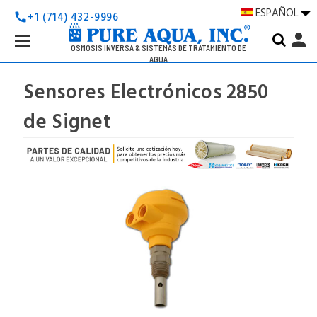
ESPAÑOL
+1 (714) 432-9996
call
Search
person
Keyword:
OSMOSIS INVERSA & SISTEMAS DE TRATAMIENTO DE
AGUA
Sensores Electrónicos 2850
de Signet