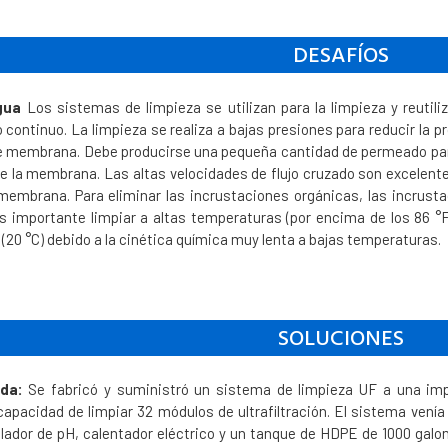
DESAFÍOS
gua
Los sistemas de limpieza se utilizan para la limpieza y reutili
o continuo. La limpieza se realiza a bajas presiones para reducir la
e membrana. Debe producirse una pequeña cantidad de permeado para 
 de la membrana. Las altas velocidades de flujo cruzado son excelent
 membrana. Para eliminar las incrustaciones orgánicas, las incrusta
s importante limpiar a altas temperaturas (por encima de los 86 °
F (20 °C) debido a la cinética química muy lenta a bajas temperaturas.
SOLUCIONES
ada:
Se fabricó y suministró un sistema de limpieza UF a una im
capacidad de limpiar 32 módulos de ultrafiltración. El sistema vení
lador de pH, calentador eléctrico y un tanque de HDPE de 1000 galo