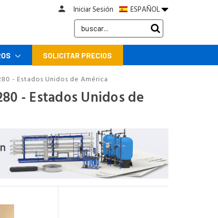
Iniciar Sesión
ESPAÑOL
person
Search
Keyword:
ROS
SOLICITAR PRECIOS
,280 - Estados Unidos de América
280 - Estados Unidos de