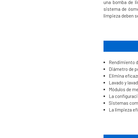
una bomba de lim
sistema de ósmos
limpieza deben se
Rendimiento de 
Diámetro de p
Elimina eficaz
Lavado y lavad
Módulos de me
La configuraci
Sistemas compa
La limpieza ef