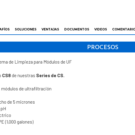
AFÍOS
SOLUCIONES
VENTAJAS
DOCUMENTOS
VIDEOS
COMENTARI
PROCESOS
ema de Limpieza para Módulos de UF
o
CS8
de nuestras
Series de CS.
2 módulos de ultrafiltración
ucho de 5 micrones
 pH
ctrico
E (1,000 galones)