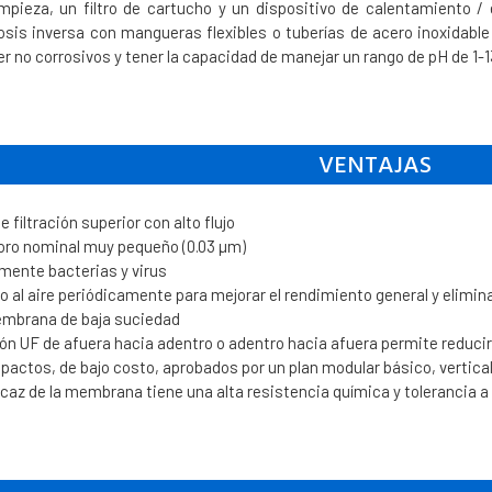
pieza, un filtro de cartucho y un dispositivo de calentamiento /
is inversa con mangueras flexibles o tuberías de acero inoxidable 
r no corrosivos y tener la capacidad de manejar un rango de pH de 1-
VENTAJAS
filtración superior con alto flujo
oro nominal muy pequeño (0.03 µm)
mente bacterias y virus
o al aire periódicamente para mejorar el rendimiento general y eliminar
mbrana de baja suciedad
ón UF de afuera hacia adentro o adentro hacia afuera permite reducir
ctos, de bajo costo, aprobados por un plan modular básico, vertica
icaz de la membrana tiene una alta resistencia química y tolerancia a