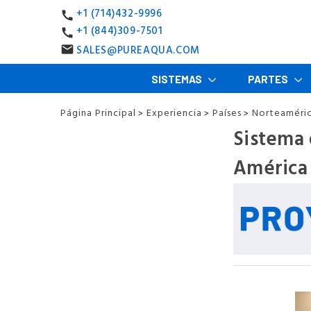
+1 (714)432-9996
call
+1 (844)309-7501
call
SALES@PUREAQUA.COM
email
SISTEMAS
PARTES
Página Principal
Experiencia
Países
Norteaméri
>
>
>
Sistema 
América