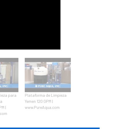
ieza para
Plataforma de Limpieza
ra
Yemen 120 GPM |
PM |
www.PureAqua.com
.com