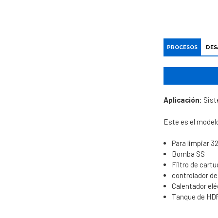
PROCESOS
DES
Aplicación:
Sist
Este es el model
Para limpiar 3
Bomba SS
Filtro de cart
controlador de
Calentador elé
Tanque de HDP