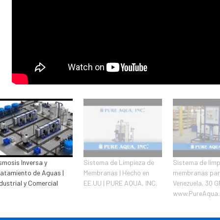
smosis Inversa y
Sistema de Limpieza de
Sistema de limp
ratamiento de Aguas |
Membranas | Hecho en
membranas pa
ndustrial y Comercial
EE.UU | PURE AQUA, INC.
Venezuela, 30 G
www.PureAqua