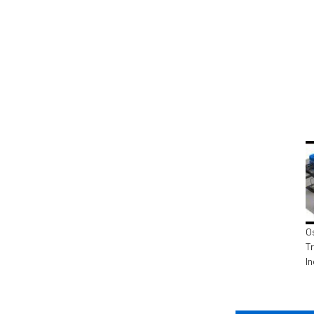
O
T
I