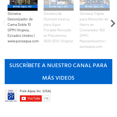
Sistema
Sistema de
Sistema Triplex
Desionizador de
Ósmosis Inversa
para Remoción de
Cama Doble 10
para Agua
Hierro en
GPM | Virginia,
Potable Montado
Contenedor 150
Estados Unidos |
en Plataforma
GPM |
www.pureaqua.com
1500 GPD | Virginia
Massachusetts |
pureaqua.com
SUSCRÍBETE A NUESTRO CANAL PARA
MÁS VIDEOS