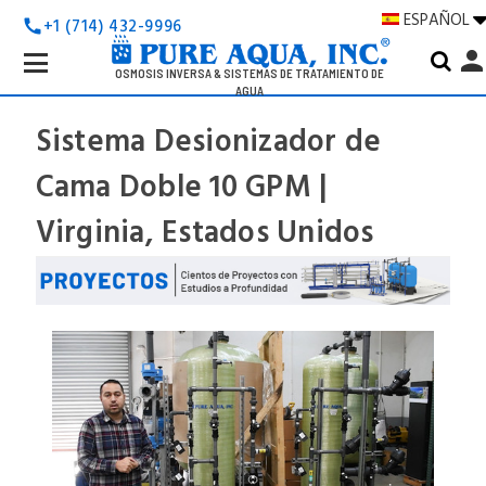
ESPAÑOL
+1 (714) 432-9996
call
Search
perso
Keyword:
OSMOSIS INVERSA & SISTEMAS DE TRATAMIENTO DE
AGUA
Sistema Desionizador de
Cama Doble 10 GPM |
Virginia, Estados Unidos