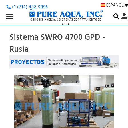
ESPAÑOL
+1 (714) 432-9996
call
Search
perso
Keyword:
OSMOSIS INVERSA & SISTEMAS DE TRATAMIENTO DE
AGUA
Sistema SWRO 4700 GPD -
Rusia