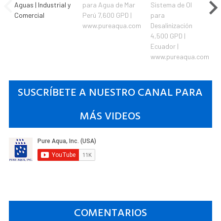
Aguas | Industrial y
para Agua de Mar
Sistema de OI
Comercial
Perú 7,600 GPD |
para
www.pureaqua.com
Desalinización
4,500 GPD |
Ecuador |
www.pureaqua.com
SUSCRÍBETE A NUESTRO CANAL PARA
MÁS VIDEOS
COMENTARIOS