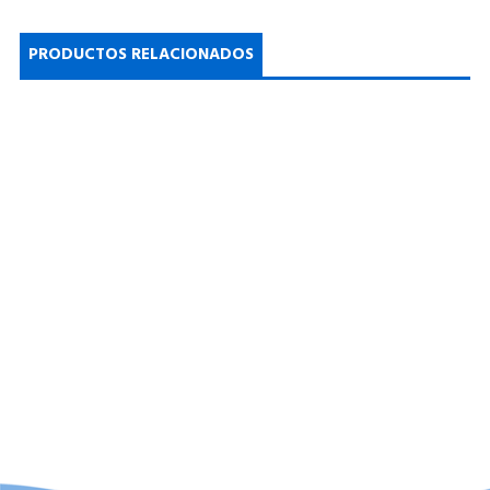
PRODUCTOS RELACIONADOS
Sistema SWRO 2100 GPD -
Sistema de ÓI de Agua de
Canadá
Mar 4700 GPD - Rusia
VER PRODUCTO
VER PRODUCTO