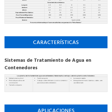
Características Internas
Largo m
2.8
5.8
12
5.5
11.5
Ancho m
2.3
2.3
2.2
2.2
2.2
Alto m
2.3
2.4
2.4
2.2
2.5
Capacidad en Pies Cubicos
16
33
67
28
67
Peso Tara en Kilogramos
1450
2170
3310
2950
4250
Peso Máximo en Toneladas
20
24
30
30
34
Acceso
1 puerta doble
Para más información por favor consulte/descargue nuestra "
Ficha Técnica
"
CARACTERÍSTICAS
Sistemas de Tratamiento de Agua en
Contenedores
Las plantas de tratamiento de agua con contenedores tienen muchas ventajas sobre las plantas en instalaciones:
Unidad conecta y listo!
Fácil transporte
Instalación rápida
Móvil: útil para obras de
Trabajos civiles limitados (solo los cimientos
Entrega llave en mano: tuberías, cables, aire
construcción
para la base del contenedor)
acondicionado
Tamaño compacto
APLICACIONES