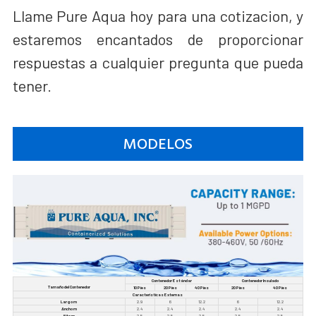
Llame Pure Aqua hoy para una cotizacion, y
estaremos encantados de proporcionar
respuestas a cualquier pregunta que pueda
tener.
MODELOS
Contenedor Estándar
Contenedor Insulado
Tamaño del Contenedor
10 Pies
20 Pies
40 Pies
20 Pies
40 Pies
Características Externas
Largo m
2.9
6
12.2
6
12.2
Ancho m
2.4
2.4
2.4
2.4
2.4
Alto m
2.5
2.5
2.5
2.5
2.5