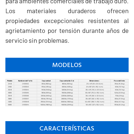
para ambientes comerciales de trabajo duro.
Los materiales duraderos ofrecen
propiedades excepcionales resistentes al
agrietamiento por tensión durante años de
servicio sin problemas.
MODELOS
Modelo
Numbero de Parte
Capacidad
Capacidad de Sal
Dimensiones
Peso de Envío
2448
CH33042
95 lb (360 kg)
800 lb (363 kg)
24 x 48” (61 x 121.9 cm)
35 lb (15.9 kg)
2460
CH33043
115 lb (435 kg)
900 lb (408 kg)
24 x 60” (61 x 152.4 cm)
40 lb (18.1 kg)
3048
CH33044
145 lb (549 kg)
1200 lb (544 kg)
30 x 48” (76.2 x 121.9 cm)
40 lb (18.1 kg)
3060
CH33045
180 lb (681 kg)
1500 lb (680 kg)
30 x 60” (76.2 x 152.4 cm)
52 lb (23.6 kg)
3948
CH33046
250 lb (946 kg)
2200 lb (998 kg)
39 x 48” (99.1 x 121.9 cm)
75 lb (34 kg)
3960
CH33047
305 lb (1154 kg)
2600 lb (1179 kg)
39 x 60” (99.1 x 152.4 cm)
83 lb (37.6 kg)
4260
CH33048
355 lb (1344 kg)
3000 lb (1360 kg)
42 x 60” (106.7 x 152.4 cm)
95 lb (43.1 kg)
5060
CH33044
500 lb (1893 kg)
4500 lb (2041 kg)
50 x 60” (127 x 152.4 cm)
135 lb (61.2 kg)
CARACTERÍSTICAS