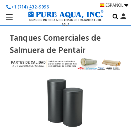
ESPAÑOL
+1 (714) 432-9996
call
Search
person
Keyword:
OSMOSIS INVERSA & SISTEMAS DE TRATAMIENTO DE
AGUA
Tanques Comerciales de
Salmuera de Pentair