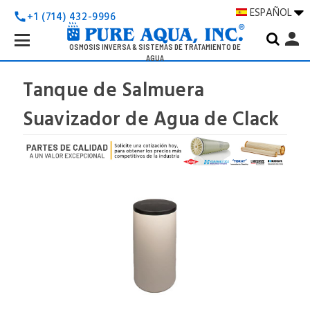
ESPAÑOL
+1 (714) 432-9996
call
Search
person
Keyword:
OSMOSIS INVERSA & SISTEMAS DE TRATAMIENTO DE
AGUA
Tanque de Salmuera
Suavizador de Agua de Clack