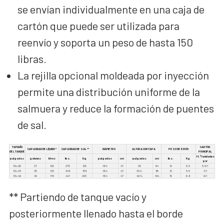
se envían individualmente en una caja de
cartón que puede ser utilizada para
reenvío y soporta un peso de hasta 150
libras.
La rejilla opcional moldeada por inyección
permite una distribución uniforme de la
salmuera y reduce la formación de puentes
de sal.
TAMAÑO
CARTÓN
CAPACIDAD DE LÍQUIDO *
CAPACIDAD DE SAL **
DIÁMETRO
ALTURA CON TAPA
PESO DE ENVÍO
DEL TANQUE
PRINCIPAL
3
ft.
/unidades
pulgadas
galones
litros
lbs.
Kg
pulgadas
cm
pulgadas
cm
lbs.
Kg
por
18 x 26
27
102
275
125
18 1⁄2
47
25
64
12
5.5
5.5/1
18 x 33
35
132
348
158
18 1⁄2
47
33 1⁄4
85
12
5.5
7/1
18 x 40
45
170
447
203
18 1⁄2
47
40 3⁄4
104
15
6.8
9/1
** Partiendo de tanque vacío y
posteriormente llenado hasta el borde