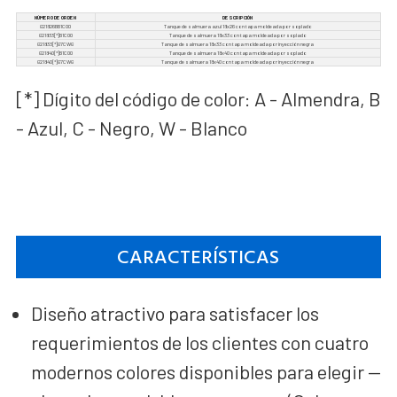
NÚMERO DE ORDEN
DESCRIPCIÓN
G21826BB1C00
Tanque de salmuera azul 18x26 con tapa moldeada por soplado
G21833[*]B1C00
Tanque de salmuera 18x33 con tapa moldeada por soplado
G21833[*]G7CWG
Tanque de salmuera 18x33 con tapa moldeada por inyección negra
G21840[*]B1C00
Tanque de salmuera 18x40 con tapa moldeada por soplado
G21840[*]G7CWG
Tanque de salmuera 18x40 con tapa moldeada por inyección negra
[*] Dígito del código de color: A - Almendra, B
- Azul, C - Negro, W - Blanco
CARACTERÍSTICAS
Diseño atractivo para satisfacer los
requerimientos de los clientes con cuatro
modernos colores disponibles para elegir —